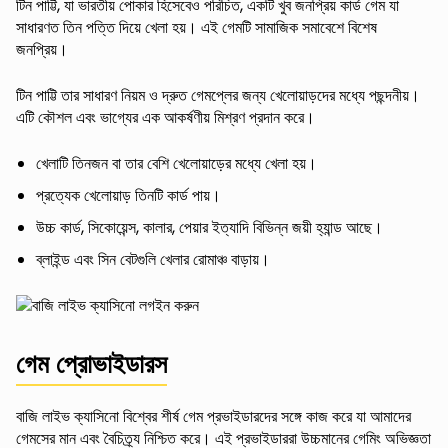
টিন পাট্টি, যা ভারতীয় পোকার হিসেবেও পরিচিত, একটি খুব জনপ্রিয় কার্ড গেম যা
সাধারণত তিন পত্তি দিয়ে খেলা হয়। এই গেমটি সামাজিক সমাবেশে বিশেষ
জনপ্রিয়।
টিন পাট্টি তার সাধারণ নিয়ম ও দ্রুত গেমপ্লের জন্য খেলোয়াড়দের মধ্যে পছন্দনীয়।
এটি কৌশল এবং ভাগ্যের এক আকর্ষণীয় মিশ্রণ প্রদান করে।
খেলাটি তিনজন বা তার বেশি খেলোয়াড়ের মধ্যে খেলা হয়।
প্রত্যেক খেলোয়াড় তিনটি কার্ড পায়।
উচ্চ কার্ড, সিকোয়েন্স, কালার, পেয়ার ইত্যাদি বিভিন্ন জয়ী হ্যান্ড আছে।
ব্লাইন্ড এবং সিন বেটগুলি খেলার রোমাঞ্চ বাড়ায়।
গেম প্রোভাইডারস
বাজি লাইভ ক্যাসিনো বিশ্বের শীর্ষ গেম প্রভাইডারদের সঙ্গে কাজ করে যা আমাদের
গেমসের মান এবং বৈচিত্র্য নিশ্চিত করে। এই প্রভাইডাররা উচ্চমানের গেমিং অভিজ্ঞতা