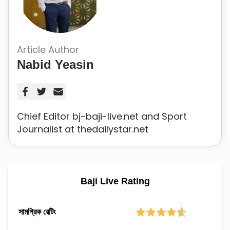
Article Author
Nabid Yeasin
Chief Editor bj-baji-live.net and Sport
Journalist at thedailystar.net
Baji Live Rating
সামগ্রিক রেটিং