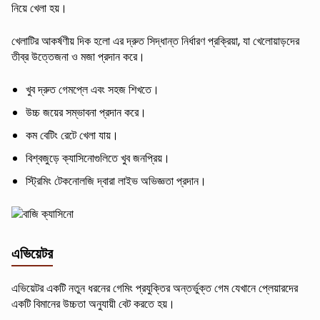
নিয়ে খেলা হয়।
খেলাটির আকর্ষণীয় দিক হলো এর দ্রুত সিদ্ধান্ত নির্ধারণ প্রক্রিয়া, যা খেলোয়াড়দের
তীব্র উত্তেজনা ও মজা প্রদান করে।
খুব দ্রুত গেমপ্লে এবং সহজ শিখতে।
উচ্চ জয়ের সম্ভাবনা প্রদান করে।
কম বেটিং রেটে খেলা যায়।
বিশ্বজুড়ে ক্যাসিনোগুলিতে খুব জনপ্রিয়।
স্ট্রিমিং টেকনোলজি দ্বারা লাইভ অভিজ্ঞতা প্রদান।
এভিয়েটর
এভিয়েটর একটি নতুন ধরনের গেমিং প্রযুক্তির অন্তর্ভুক্ত গেম যেখানে প্লেয়ারদের
একটি বিমানের উচ্চতা অনুযায়ী বেট করতে হয়।