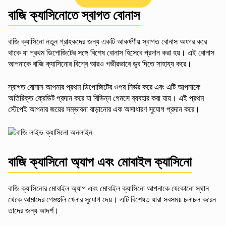
বাজি ক্যাসিনোতে স্বাগত বোনাস
বাজি ক্যাসিনো নতুন গ্রাহকদের জন্য একটি আকর্ষণীয় স্বাগত বোনাস অফার করে
থাকে যা প্রথম ডিপোজিটের সঙ্গে বিশেষ বোনাস হিসেবে প্রদান করা হয়। এই বোনাস
আপনাকে বাজি ক্যাসিনোর বিশ্বে আরও গভীরভাবে ডুব দিতে সাহায্য করে।
স্বাগত বোনাস আপনার প্রথম ডিপোজিটের ওপর নির্ভর করে এবং এটি আপনাকে
অতিরিক্ত ক্রেডিট প্রদান করে যা বিভিন্ন গেমসে ব্যবহার করা যায়। এই প্রথম
স্টেপেই আপনার জয়ের সম্ভাবনা বাড়ানোর এক অসাধারণ সুযোগ প্রদান করে।
বাজি ক্যাসিনো অ্যাপ এবং মোবাইল ক্যাসিনো
বাজি ক্যাসিনোর মোবাইল অ্যাপ এবং মোবাইল ক্যাসিনো আপনাকে যেকোনো স্থান
থেকে আমাদের গেমগুলি খেলার সুযোগ দেয়। এটি বিশেষত যারা সবসময় চলাচল করেন
তাদের জন্য আদর্শ।