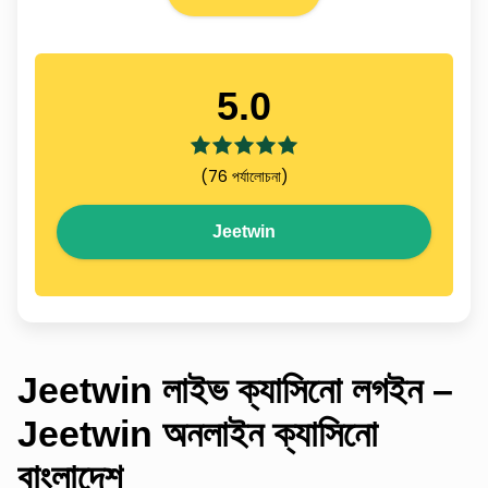
5.0
(76 পর্যালোচনা)
Jeetwin
Jeetwin লাইভ ক্যাসিনো লগইন –
Jeetwin অনলাইন ক্যাসিনো
বাংলাদেশ