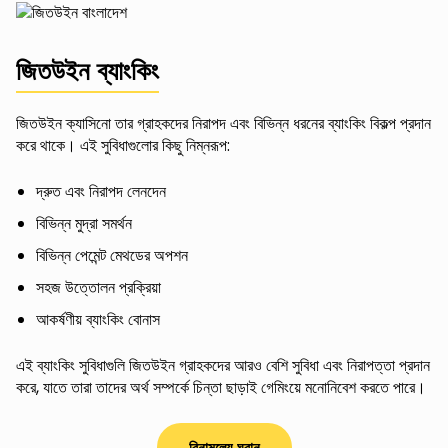
জিতউইন ব্যাংকিং
জিতউইন ক্যাসিনো তার গ্রাহকদের নিরাপদ এবং বিভিন্ন ধরনের ব্যাংকিং বিকল্প প্রদান
করে থাকে। এই সুবিধাগুলোর কিছু নিম্নরূপ:
দ্রুত এবং নিরাপদ লেনদেন
বিভিন্ন মুদ্রা সমর্থন
বিভিন্ন পেমেন্ট মেথডের অপশন
সহজ উত্তোলন প্রক্রিয়া
আকর্ষণীয় ব্যাংকিং বোনাস
এই ব্যাংকিং সুবিধাগুলি জিতউইন গ্রাহকদের আরও বেশি সুবিধা এবং নিরাপত্তা প্রদান
করে, যাতে তারা তাদের অর্থ সম্পর্কে চিন্তা ছাড়াই গেমিংয়ে মনোনিবেশ করতে পারে।
বিনামূল্যে ঘুরান