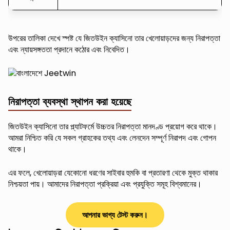
উপরের তালিকা দেখে স্পষ্ট যে জিতউইন ক্যাসিনো তার খেলোয়াড়দের জন্য নিরাপত্তা
এবং ন্যায়সঙ্গততা প্রদানে কঠোর এবং নিবেদিত।
নিরাপত্তা ব্যবস্থা স্থাপন করা হয়েছে
জিতউইন ক্যাসিনো তার প্ল্যাটফর্মে উচ্চতর নিরাপত্তা মানদণ্ড প্রয়োগ করে থাকে।
আমরা নিশ্চিত করি যে সকল গ্রাহকের তথ্য এবং লেনদেন সম্পূর্ণ নিরাপদ এবং গোপন
থাকে।
এর ফলে, খেলোয়াড়রা যেকোনো ধরণের সাইবার হুমকি বা প্রতারণা থেকে মুক্ত থাকার
নিশ্চয়তা পায়। আমাদের নিরাপত্তা প্রক্রিয়া এবং প্রযুক্তি সমূহ বিশ্বমানের।
আপনার ভাগ্য টেস্ট করুন।