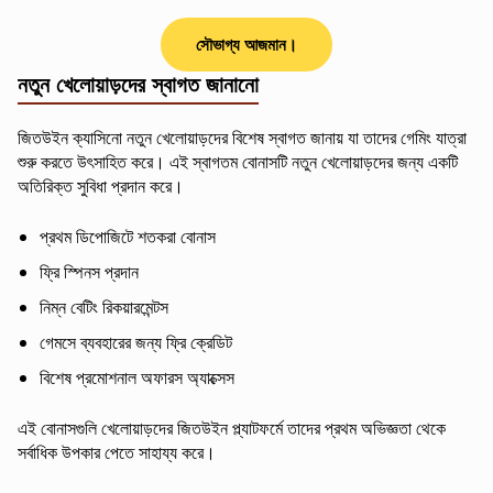
সৌভাগ্য আজমান।
নতুন খেলোয়াড়দের স্বাগত জানানো
জিতউইন ক্যাসিনো নতুন খেলোয়াড়দের বিশেষ স্বাগত জানায় যা তাদের গেমিং যাত্রা
শুরু করতে উৎসাহিত করে। এই স্বাগতম বোনাসটি নতুন খেলোয়াড়দের জন্য একটি
অতিরিক্ত সুবিধা প্রদান করে।
প্রথম ডিপোজিটে শতকরা বোনাস
ফ্রি স্পিনস প্রদান
নিম্ন বেটিং রিকয়ারমেন্টস
গেমসে ব্যবহারের জন্য ফ্রি ক্রেডিট
বিশেষ প্রমোশনাল অফারস অ্যাক্সেস
এই বোনাসগুলি খেলোয়াড়দের জিতউইন প্ল্যাটফর্মে তাদের প্রথম অভিজ্ঞতা থেকে
সর্বাধিক উপকার পেতে সাহায্য করে।