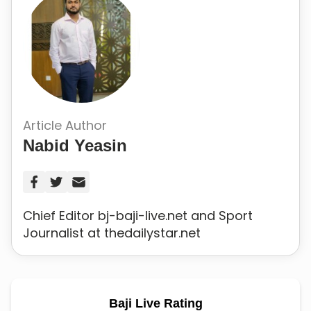
Article Author
Nabid Yeasin
Chief Editor bj-baji-live.net and Sport
Journalist at thedailystar.net
Baji Live Rating