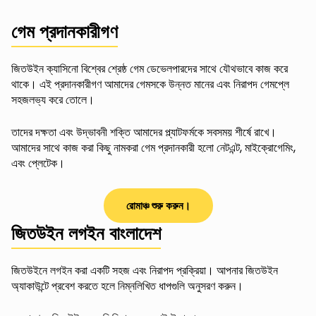
গেম প্রদানকারীগণ
জিতউইন ক্যাসিনো বিশ্বের শ্রেষ্ঠ গেম ডেভেলপারদের সাথে যৌথভাবে কাজ করে
থাকে। এই প্রদানকারীগণ আমাদের গেমসকে উন্নত মানের এবং নিরাপদ গেমপ্লে
সহজলভ্য করে তোলে।
তাদের দক্ষতা এবং উদ্ভাবনী শক্তি আমাদের প্ল্যাটফর্মকে সবসময় শীর্ষে রাখে।
আমাদের সাথে কাজ করা কিছু নামকরা গেম প্রদানকারী হলো নেটএন্ট, মাইক্রোগেমিং,
এবং প্লেটেক।
রোমাঞ্চ শুরু করুন।
জিতউইন লগইন বাংলাদেশ
জিতউইনে লগইন করা একটি সহজ এবং নিরাপদ প্রক্রিয়া। আপনার জিতউইন
অ্যাকাউন্টে প্রবেশ করতে হলে নিম্নলিখিত ধাপগুলি অনুসরণ করুন।